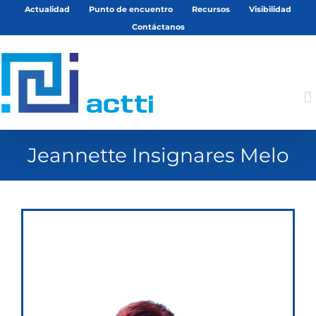
Saltar
Actualidad
Punto de encuentro
Recursos
Visibilidad
al
Contáctanos
contenido
Jeannette Insignares Melo