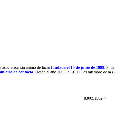
a asociación
sin ánimo de lucro
fundada el 15 de junio de 1998
. Si
ti
mulario de contacto
.
Desde el año 2003 la ACTTI es miembro de la
F
isiblidad
830051582-4