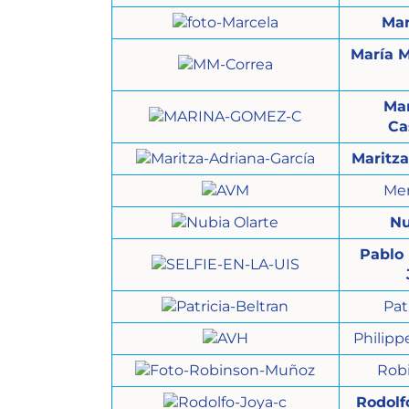
Mar
María 
Ma
Ca
Maritza
Me
Nu
Pablo
Pat
Philipp
Rob
Rodolf