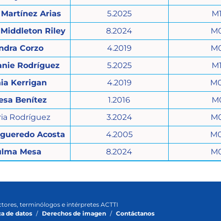
Martínez Arias
5.2025
M
Middleton Riley
8.2024
M
ndra Corzo
4.2019
M
anie Rodríguez
5.2025
M
ia Kerrigan
4.2019
M
esa Benítez
1.2016
M
ria Rodríguez
3.2024
M
igueredo Acosta
4.2005
M
ulma Mesa
8.2024
M
ctores, terminólogos e intérpretes ACTTI
ca de datos
/
Derechos de imagen
/
Contáctanos