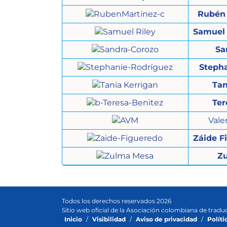
Rubén 
Samuel 
Sa
Steph
Tan
Ter
Vale
Záide F
Z
Todos los derechos reservados 2026
Sitio web oficial de la Asociación colombiana de tradu
Inicio
/
Visibilidad
/
Aviso de privacidad
/
Políti