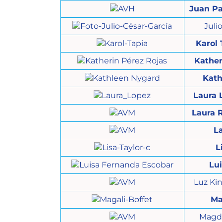
Juan Pa
Juli
Karol
Kather
Kath
Laura 
Laura 
L
L
Lu
Luz Ki
Ma
Magd