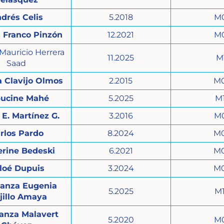
drés Celis
5.2018
M
 Franco Pinzón
12.2021
M
Mauricio Herrera
11.2025
M
Saad
a Clavijo Olmos
2.2015
M
ucine Mahé
5.2025
M
 E. Martínez G.
3.2016
M
rlos Pardo
8.2024
M
erine Bedeski
6.2021
M
loé Dupuis
3.2024
M
anza Eugenia
5.2025
M
jillo Amaya
anza Malavert
5.2020
M