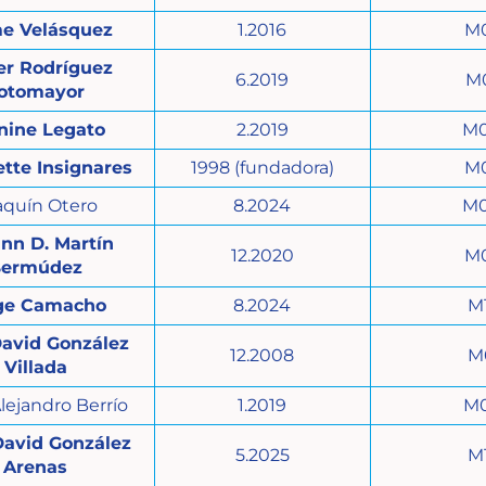
e Velásquez
1.2016
M
er Rodríguez
6.2019
M
otomayor
nine Legato
2.2019
M
tte Insignares
1998 (fundadora)
M
aquín Otero
8.2024
M
nn D. Martín
12.2020
M
Bermúdez
ge Camacho
8.2024
M
David González
12.2008
M
Villada
lejandro Berrío
1.2019
M
David González
5.2025
M
Arenas