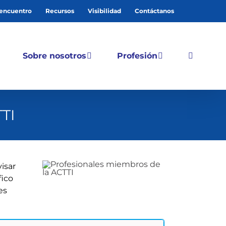
 encuentro
Recursos
Visibilidad
Contáctanos
Sobre nosotros
Profesión
TI
isar
fico
es