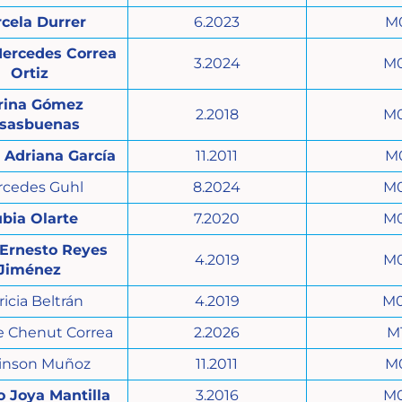
cela Durrer
6.2023
M
Mercedes Correa
3.2024
M
Ortiz
rina Gómez
2.2018
M
sasbuenas
 Adriana García
11.2011
M
rcedes Guhl
8.2024
M
bia Olarte
7.2020
M
 Ernesto Reyes
4.2019
M
Jiménez
ricia Beltrán
4.2019
M
e Chenut Correa
2.2026
M
inson Muñoz
11.2011
M
o Joya Mantilla
3.2016
M