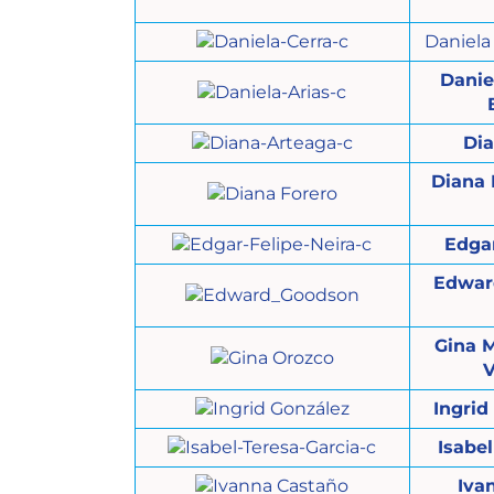
Daniela
Danie
Di
Diana 
Edgar
Edwar
Gina 
V
Ingrid
Isabel
Iva