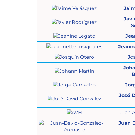
Jaim
Javi
S
Jea
Jeanne
Jo
Joha
Jor
José 
Juan A
Juan 