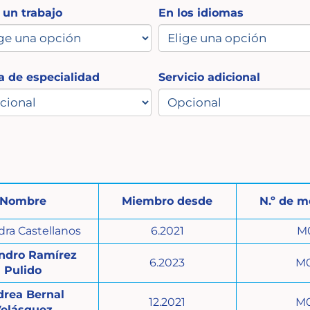
 un trabajo
En los idiomas
 de especialidad
Servicio adicional
Nombre
Miembro desde
N.º de 
dra Castellanos
6.2021
M
andro Ramírez
6.2023
M
Pulido
drea Bernal
12.2021
M
elásquez