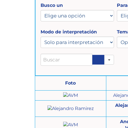
Busco un
Para
Modo de interpretación
Tema
Search
Foto
Alejan
Alej
An
V