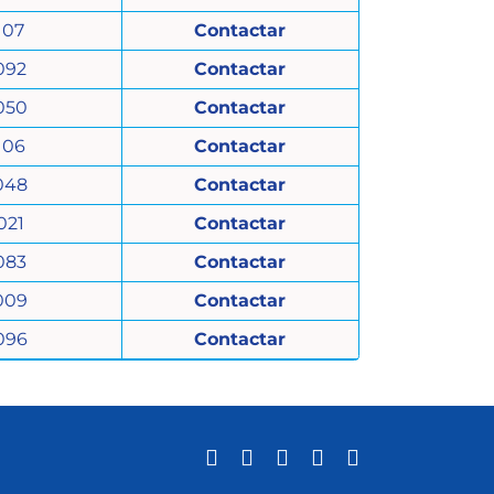
107
Contactar
092
Contactar
050
Contactar
106
Contactar
048
Contactar
021
Contactar
083
Contactar
009
Contactar
096
Contactar
X
Facebook
YouTube
Instagram
LinkedIn