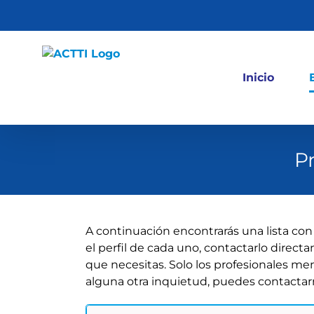
Saltar
al
contenido
Inicio
P
A continuación encontrarás una lista con
el perfil de cada uno, contactarlo direct
que necesitas. Solo los profesionales me
alguna otra inquietud, puedes contactar