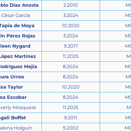
blo Díaz Anzola
2.2010
M
o César García
3.2024
M
 Tapia de Moya
10.2020
M
in Pérez Rojas
3.2024
M
leen Nygard
9.2017
M
López Martínez
11.2025
M
Rodríguez Mejía
8.2024
M
aura Urrea
8.2024
M
isa Taylor
10.2020
M
isa Escobar
8.2024
M
nverly Mosquera
11.2025
M
gali Boffet
9.2011
M
alena Holguín
9.2002
M