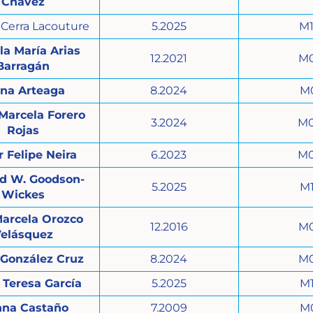
Chávez
 Cerra Lacouture
5.2025
M
la María Arias
12.2021
M
Barragán
ana Arteaga
8.2024
M
Marcela Forero
3.2024
M
Rojas
 Felipe Neira
6.2023
M
d W. Goodson-
5.2025
M
Wickes
Marcela Orozco
12.2016
M
elásquez
 González Cruz
8.2024
M
 Teresa García
5.2025
M
nna Castaño
7.2009
M