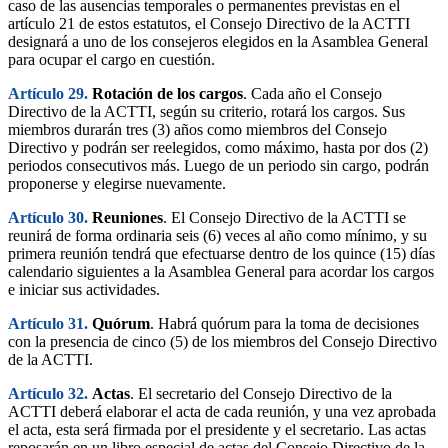
caso de las ausencias temporales o permanentes previstas en el
artículo 21 de estos estatutos, el Consejo Directivo de la ACTTI
designará a uno de los consejeros elegidos en la Asamblea General
para ocupar el cargo en cuestión.
Artículo 29.
Rotación de los cargos
. Cada año el Consejo
Directivo de la ACTTI, según su criterio, rotará los cargos. Sus
miembros durarán tres (3) años como miembros del Consejo
Directivo y podrán ser reelegidos, como máximo, hasta por dos (2)
periodos consecutivos más. Luego de un periodo sin cargo, podrán
proponerse y elegirse nuevamente.
Artículo 30.
Reuniones
. El Consejo Directivo de la ACTTI se
reunirá de forma ordinaria seis (6) veces al año como mínimo, y su
primera reunión tendrá que efectuarse dentro de los quince (15) días
calendario siguientes a la Asamblea General para acordar los cargos
e iniciar sus actividades.
Artículo 31.
Quórum
. Habrá quórum para la toma de decisiones
con la presencia de cinco (5) de los miembros del Consejo Directivo
de la ACTTI.
Artículo 32.
Actas
. El secretario del Consejo Directivo de la
ACTTI deberá elaborar el acta de cada reunión, y una vez aprobada
el acta, esta será firmada por el presidente y el secretario. Las actas
reposarán en un libro especial de actas del Consejo Directivo de la