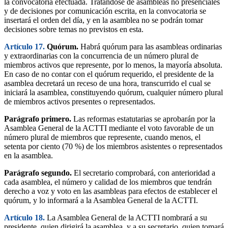
la convocatoria efectuada. Tratándose de asambleas no presenciales
y de decisiones por comunicación escrita, en la convocatoria se
insertará el orden del día, y en la asamblea no se podrán tomar
decisiones sobre temas no previstos en esta.
Artículo 17.
Quórum.
Habrá quórum para las asambleas ordinarias
y extraordinarias con la concurrencia de un número plural de
miembros activos que represente, por lo menos, la mayoría absoluta.
En caso de no contar con el quórum requerido, el presidente de la
asamblea decretará un receso de una hora, transcurrido el cual se
iniciará la asamblea, constituyendo quórum, cualquier número plural
de miembros activos presentes o representados.
Parágrafo primero.
Las reformas estatutarias se aprobarán por la
Asamblea General de la ACTTI mediante el voto favorable de un
número plural de miembros que represente, cuando menos, el
setenta por ciento (70 %) de los miembros asistentes o representados
en la asamblea.
Parágrafo segundo.
El secretario comprobará, con anterioridad a
cada asamblea, el número y calidad de los miembros que tendrán
derecho a voz y voto en las asambleas para efectos de establecer el
quórum, y lo informará a la Asamblea General de la ACTTI.
Artículo 18.
La Asamblea General de la ACTTI nombrará a su
presidente, quien dirigirá la asamblea, y a su secretario, quien tomará