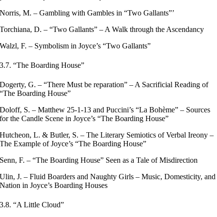
Norris, M. – Gambling with Gambles in “Two Gallants”’
Torchiana, D. – “Two Gallants” – A Walk through the Ascendancy
Walzl, F. – Symbolism in Joyce’s “Two Gallants”
3.7. “The Boarding House”
Dogerty, G. – “There Must be reparation” – A Sacrificial Reading of
“The Boarding House”
Doloff, S. – Matthew 25-1-13 and Puccini’s “La Bohème” – Sources
for the Candle Scene in Joyce’s “The Boarding House”
Hutcheon, L. & Butler, S. – The Literary Semiotics of Verbal Ireony –
The Example of Joyce’s “The Boarding House”
Senn, F. – “The Boarding House” Seen as a Tale of Misdirection
Ulin, J. – Fluid Boarders and Naughty Girls – Music, Domesticity, and
Nation in Joyce’s Boarding Houses
3.8. “A Little Cloud”