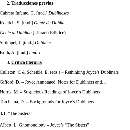
Traducciones previas
Cabrera Infante, G. [trad.]
Dublineses
Koerich, S. [trad.]
Gente de Dublin
Gente di Dublino
(Libraria Editrice)
Strümpel, J. [trad.]
Dubliner
Brilli, A. [trad.]
I morti
Crítica literaria
Culleton, C & Scheible, E. (eds.) – Rethinking Joyce’s Dubliners
Gifford, D. – Joyce Annotated: Notes for Dubliners and…
Norris, M. – Suspicious Readings of Joyce’s Dubliners
Torchiana, D. – Backgrounds for Joyce’s Dubliners
3.1. “The Sisters”
Albert, L. Gnomonology – Joyce’s “The Sisters”