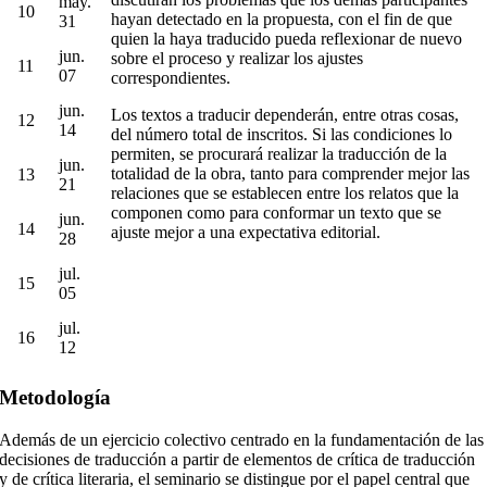
may.
10
hayan detectado en la propuesta, con el fin de que
31
quien la haya traducido pueda reflexionar de nuevo
jun.
sobre el proceso y realizar los ajustes
11
07
correspondientes.
jun.
Los textos a traducir dependerán, entre otras cosas,
12
14
del número total de inscritos. Si las condiciones lo
permiten, se procurará realizar la traducción de la
jun.
totalidad de la obra, tanto para comprender mejor las
13
21
relaciones que se establecen entre los relatos que la
componen como para conformar un texto que se
jun.
14
ajuste mejor a una expectativa editorial.
28
jul.
15
05
jul.
16
12
Metodología
Además de un ejercicio colectivo centrado en la fundamentación de las
decisiones de traducción a partir de elementos de crítica de traducción
y de crítica literaria, el seminario se distingue por el papel central que