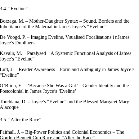
3.4. “Eveline”
Borzaga, M. – Mother-Daughter Syntax – Sound, Borders and the
Inheritance of the Maternal in James Joyce’s “Eveline”
De Voogd, P. – Imaging Eveline, Vsualised Focalisations i nJames
Joyce’s Dubliners
Kavalir, M. – Paralysed – A Systemic Functional Analysis of James
Joyce’s “Eveline”
Luft, J. – Reader Awareness – Form and Ambiguity in James Joyce’s
“Eveline”
O’Brien, E. – ‘Because She Was a Girl’ – Gender Identity and the
Postcolonial in James Joyce’s ‘Eveline’
Torchiana, D. – Joyce’s “Eveline” and the Blessed Margaret Mary
Alacoque
3.5. “After the Race”
Fairhall, J. – Big-Power Politics and Colonial Economics – The
Gordon Bennett Cup Race and “After the Race”