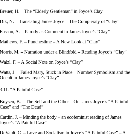
Breuer, H. – The “Elderly Gentleman” in Joyce’s Clay
Dik, N. – Translating James Joyce – The Complexity of “Clay”
Easson, A. – Parody as Comment in James Joyce’s “Clay”
Mathews, F. – Punchestime – A New Look at “Clay”
Norris, M. – Narration under a Blindfold – Reading Joyce’s “Clay”
Walzl, F. – A Social Note on Joyce’s “Clay”
Watts, J. – Failed Mary, Stuck in Place – Number Symbolism and the
Occult in James Joyce’s “Clay”
3.11. “A Painful Case”
Boysen, B. – The Self and the Other – On James Joyce’s “A Painful
Case” and “The Dead”
Cardin, J. – Minding the body – an ecofeminist reading of James
Joyce’s “A Painful Case”
DeVault, C. – Love and Socialism in Joyce’s “A Painful Case” – A