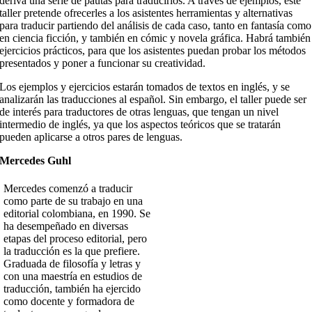
deriva una serie de pautas para traducirlos. A través de ejemplos, este
taller pretende ofrecerles a los asistentes herramientas y alternativas
para traducir partiendo del análisis de cada caso, tanto en fantasía como
en ciencia ficción, y también en cómic y novela gráfica. Habrá también
ejercicios prácticos, para que los asistentes puedan probar los métodos
presentados y poner a funcionar su creatividad.
Los ejemplos y ejercicios estarán tomados de textos en inglés, y se
analizarán las traducciones al español. Sin embargo, el taller puede ser
de interés para traductores de otras lenguas, que tengan un nivel
intermedio de inglés, ya que los aspectos teóricos que se tratarán
pueden aplicarse a otros pares de lenguas.
Mercedes Guhl
Mercedes comenzó a traducir
como parte de su trabajo en una
editorial colombiana, en 1990. Se
ha desempeñado en diversas
etapas del proceso editorial, pero
la traducción es la que prefiere.
Graduada de filosofía y letras y
con una maestría en estudios de
traducción, también ha ejercido
como docente y formadora de