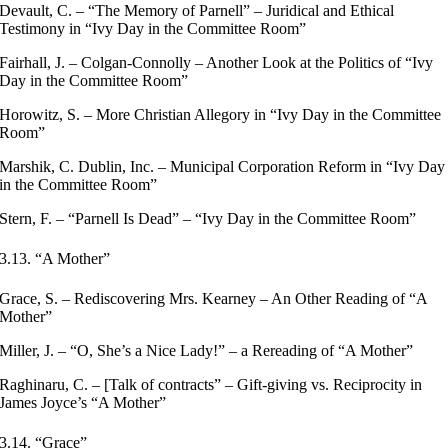
Devault, C. – “The Memory of Parnell” – Juridical and Ethical
Testimony in “Ivy Day in the Committee Room”
Fairhall, J. – Colgan-Connolly – Another Look at the Politics of “Ivy
Day in the Committee Room”
Horowitz, S. – More Christian Allegory in “Ivy Day in the Committee
Room”
Marshik, C. Dublin, Inc. – Municipal Corporation Reform in “Ivy Day
in the Committee Room”
Stern, F. – “Parnell Is Dead” – “Ivy Day in the Committee Room”
3.13. “A Mother”
Grace, S. – Rediscovering Mrs. Kearney – An Other Reading of “A
Mother”
Miller, J. – “O, She’s a Nice Lady!” – a Rereading of “A Mother”
Raghinaru, C. – [Talk of contracts” – Gift-giving vs. Reciprocity in
James Joyce’s “A Mother”
3.14. “Grace”