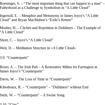
Boeninger, S. – “The most important thing that can happen to a man” –
Fatherhood as a Challenge to Symbolism in “A Little Cloud”
Ingersoll, E. – Metaphor and Metonymy in James Joyce’s “A Little
Cloud” and Bryan MacMahon’s “Exile’s Return”
Mosher, H. – Clichés and Repetition in Dubliners – The Example of
“A Little Cloud”
Short, C. – Joyce’s “A Little Cloud”
Weir, D. – Meditation Structure in «A Little Cloud»
3.9. “Counterparts”
Bozer, A. – The Irish Pub – A Restorative Milieu for Farrington in
James Joyce’s “Counterparts”
Davis, W. – The Loss of Time in “Counterparts”
Kibodeaux, R. – “Counterparts” – “Dubliners” without End
Stein, W. – “Counterparts” – A Swine Song
3.10. “Clay”