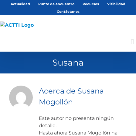
Saltar
Actualidad
Punto de encuentro
Recursos
Visibilidad
al
Contáctanos
contenido
Susana
Acerca de
Susana
Mogollón
Este autor no presenta ningún
detalle.
Hasta ahora Susana Mogollón ha