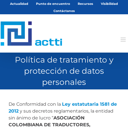
Saltar
Actualidad
Punto de encuentro
Recursos
Visibilidad
al
Contáctanos
contenido
Política de tratamiento y
protección de datos
personales
De Conformidad con la
Ley estatutaria 1581 de
2012
y sus decretos reglamentarios, la entidad
sin ánimo de lucro “
ASOCIACIÓN
COLOMBIANA DE TRADUCTORES,