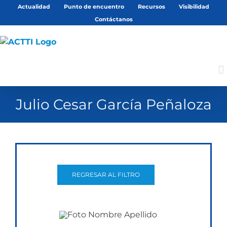
Saltar
Actualidad
Punto de encuentro
Recursos
Visibilidad
al
Contáctanos
contenido
Julio Cesar García Peñaloza
REGRESAR AL FILTRO